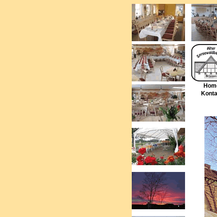
Hom
Konta