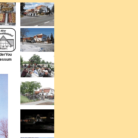
derYou
ressum